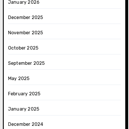
January 2026
December 2025
November 2025
October 2025
September 2025
May 2025
February 2025
January 2025
December 2024