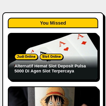
You Missed
Judi Online
Slot Online
Alternatif Hemat Slot Deposit Pulsa
5000 Di Agen Slot Terpercaya