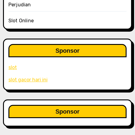
Perjudian
Slot Online
Sponsor
slot
slot gacor hari ini
Sponsor