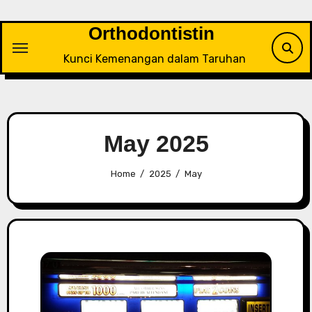
Skip
to
Orthodontistin
content
Kunci Kemenangan dalam Taruhan
May 2025
Home
2025
May