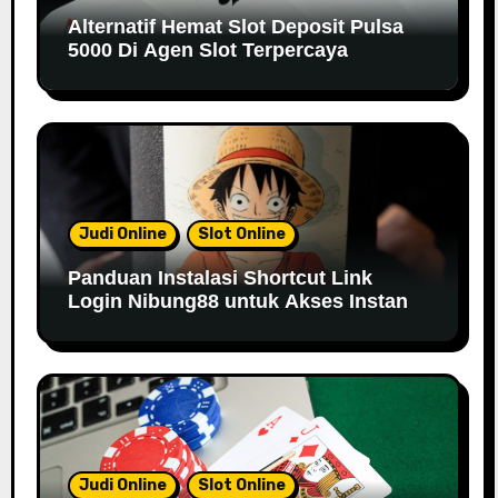
Alternatif Hemat Slot Deposit Pulsa
5000 Di Agen Slot Terpercaya
Judi Online
Slot Online
Panduan Instalasi Shortcut Link
Login Nibung88 untuk Akses Instan
Judi Online
Slot Online