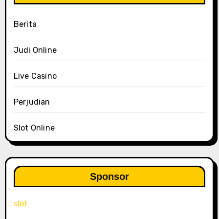
Berita
Judi Online
Live Casino
Perjudian
Slot Online
Sponsor
slot