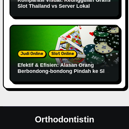
Slot Thailand vs Server Lokal
Judi Online
Slot Online
Efektif & Efisien: Alasan Orang
Berbondong-bondong Pindah ke Slot
Depo Pulsa
Orthodontistin