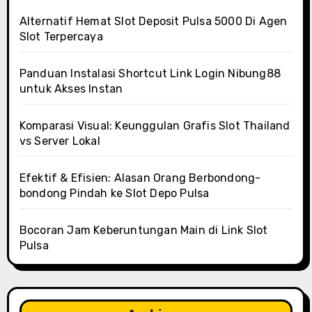
Alternatif Hemat Slot Deposit Pulsa 5000 Di Agen
Slot Terpercaya
Panduan Instalasi Shortcut Link Login Nibung88
untuk Akses Instan
Komparasi Visual: Keunggulan Grafis Slot Thailand
vs Server Lokal
Efektif & Efisien: Alasan Orang Berbondong-
bondong Pindah ke Slot Depo Pulsa
Bocoran Jam Keberuntungan Main di Link Slot
Pulsa