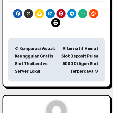
P
Komparasi Visual:
Alternatif Hemat
o
Keunggulan Grafis
Slot Deposit Pulsa
s
Slot Thailand vs
5000 Di Agen Slot
Server Lokal
Terpercaya
t
n
a
v