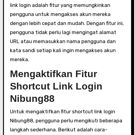
link login adalah fitur yang memungkinkan
pengguna untuk mengakses akun mereka
dengan lebih cepat dan mudah. Dengan fitur ini,
pengguna tidak perlu lagi mengingat alamat
URL atau memasukkan nama pengguna dan
kata sandi setiap kali ingin mengakses akun
mereka.
Mengaktifkan Fitur
Shortcut Link Login
Nibung88
Untuk mengaktifkan fitur shortcut link login
Nibung88, pengguna perlu mengikuti beberapa
langkah sederhana. Berikut adalah cara-