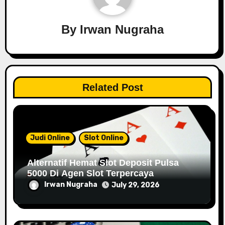
i
g
By
Irwan Nugraha
a
t
i
Related Post
o
n
Judi Online
Slot Online
Alternatif Hemat Slot Deposit Pulsa
5000 Di Agen Slot Terpercaya
Irwan Nugraha
July 29, 2026