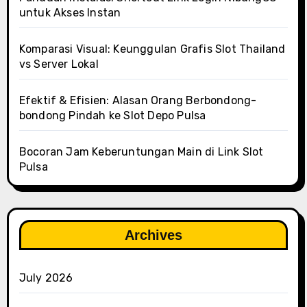
untuk Akses Instan
Komparasi Visual: Keunggulan Grafis Slot Thailand
vs Server Lokal
Efektif & Efisien: Alasan Orang Berbondong-
bondong Pindah ke Slot Depo Pulsa
Bocoran Jam Keberuntungan Main di Link Slot
Pulsa
Archives
July 2026