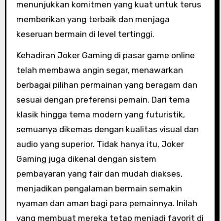
menunjukkan komitmen yang kuat untuk terus
memberikan yang terbaik dan menjaga
keseruan bermain di level tertinggi.
Kehadiran Joker Gaming di pasar game online
telah membawa angin segar, menawarkan
berbagai pilihan permainan yang beragam dan
sesuai dengan preferensi pemain. Dari tema
klasik hingga tema modern yang futuristik,
semuanya dikemas dengan kualitas visual dan
audio yang superior. Tidak hanya itu, Joker
Gaming juga dikenal dengan sistem
pembayaran yang fair dan mudah diakses,
menjadikan pengalaman bermain semakin
nyaman dan aman bagi para pemainnya. Inilah
yang membuat mereka tetap menjadi favorit di