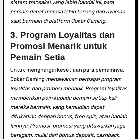
sistem transaksi yang lebih handal ini, para
pemain dapat merasa lebih tenang dan nyaman
saat bermain di platform Joker Gaming.
3. Program Loyalitas dan
Promosi Menarik untuk
Pemain Setia
Untuk menghargai kesetiaan para pemainnya,
Joker Gaming
menawarkan berbagai program
loyalitas dan promosi menarik.
Program loyalitas
memberikan poin kepada pemain setiap kali
mereka bermain, yang kemudian dapat
ditukarkan dengan bonus, free spin, atau hadiah
lainnya.
Promosi-promosi yang ditawarkan juga
beragam, mulai dari bonus deposit, cashback,