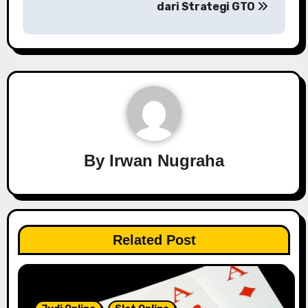
dari Strategi GTO
n
a
v
i
g
a
By
Irwan Nugraha
t
i
Related Post
o
n