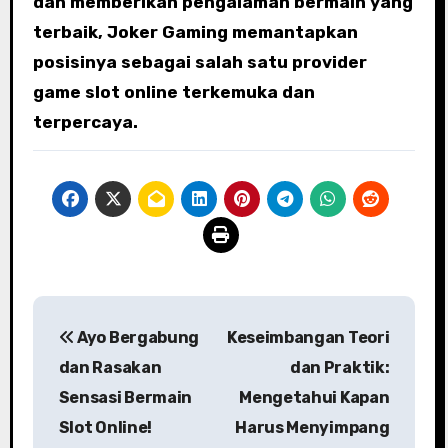
dan memberikan pengalaman bermain yang
terbaik, Joker Gaming memantapkan
posisinya sebagai salah satu provider
game slot online terkemuka dan
terpercaya.
P
Ayo Bergabung
Keseimbangan Teori
o
dan Rasakan
dan Praktik:
s
Sensasi Bermain
Mengetahui Kapan
Slot Online!
Harus Menyimpang
t