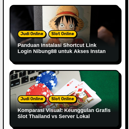
Judi Online
Slot Online
Panduan Instalasi Shortcut Link
Login Nibung88 untuk Akses Instan
Judi Online
Slot Online
Komparasi Visual: Keunggulan Grafis
Slot Thailand vs Server Lokal