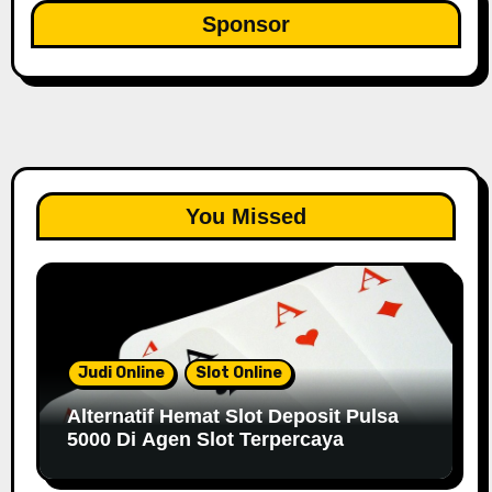
Sponsor
You Missed
Judi Online
Slot Online
Alternatif Hemat Slot Deposit Pulsa
5000 Di Agen Slot Terpercaya