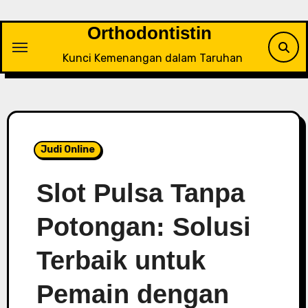
Skip
to
Orthodontistin
content
Kunci Kemenangan dalam Taruhan
Judi Online
Slot Pulsa Tanpa
Potongan: Solusi
Terbaik untuk
Pemain dengan