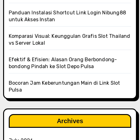
Panduan Instalasi Shortcut Link Login Nibung88
untuk Akses Instan
Komparasi Visual: Keunggulan Grafis Slot Thailand
vs Server Lokal
Efektif & Efisien: Alasan Orang Berbondong-
bondong Pindah ke Slot Depo Pulsa
Bocoran Jam Keberuntungan Main di Link Slot
Pulsa
Archives