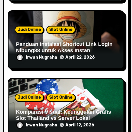
Judi Online
Slot Online
Panduan Instalasi Shortcut Link Login
Nibung88 untuk Akses Instan
Irwan Nugraha
April 22, 2026
Judi Online
Slot Online
Komparasi Visual: Keunggulan Grafis
Slot Thailand vs Server Lokal
Irwan Nugraha
April 12, 2026