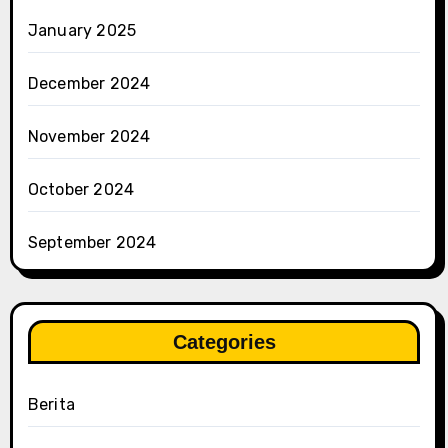
January 2025
December 2024
November 2024
October 2024
September 2024
Categories
Berita