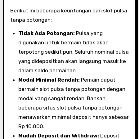
Berikut ini beberapa keuntungan dari slot pulsa
tanpa potongan:
Tidak Ada Potongan:
Pulsa yang
digunakan untuk bermain tidak akan
terpotong sedikit pun. Seluruh nominal pulsa
yang didepositkan akan langsung masuk ke
dalam saldo permainan.
Modal Minimal Rendah:
Pemain dapat
bermain slot pulsa tanpa potongan dengan
modal yang sangat rendah. Bahkan,
beberapa situs slot pulsa tanpa potongan
menawarkan minimal deposit hanya sebesar
Rp 10.000.
Mudah Deposit dan Withdraw:
Deposit