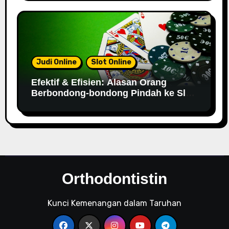
Judi Online
Slot Online
Efektif & Efisien: Alasan Orang
Berbondong-bondong Pindah ke Slot
Depo Pulsa
Orthodontistin
Kunci Kemenangan dalam Taruhan